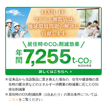
※
従来品から当該製品に置き換えた場合の、住宅や建築物の居
住時の暖冷房などのエネルギー消費量の削減量に応じたCO
2
排出削減量
※
居住時のCO
削減効果（1台あたり）の算出条件については、
2
こちら
をご覧ください。