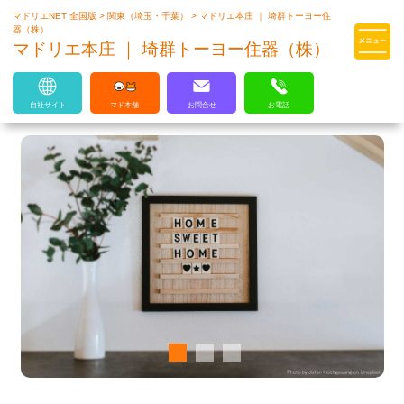
マドリエNET 全国版
>
関東（埼玉・千葉）
>
マドリエ本庄 ｜ 埼群トーヨー住
マドリエはLIXILの厳しい基準を
器（株）
クリアした住まいのプロ集団です
マドリエ本庄 ｜ 埼群トーヨー住器（株）
自社サイト
マド本舗
お問合せ
お電話