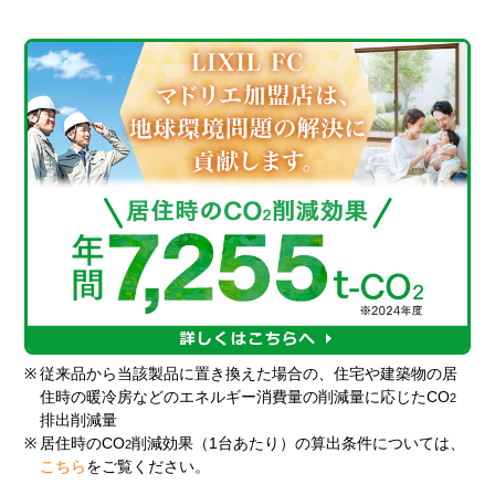
※
従来品から当該製品に置き換えた場合の、住宅や建築物の居
住時の暖冷房などのエネルギー消費量の削減量に応じたCO
2
排出削減量
※
居住時のCO
削減効果（1台あたり）の算出条件については、
2
こちら
をご覧ください。