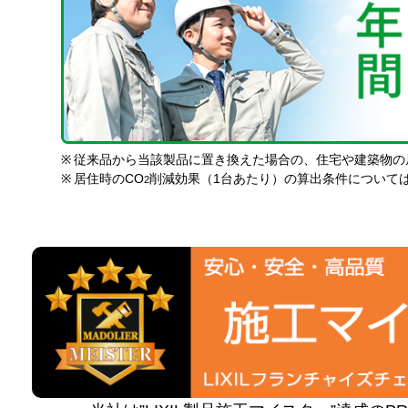
※
従来品から当該製品に置き換えた場合の、住宅や建築物の
※
居住時のCO
削減効果（1台あたり）の算出条件について
2