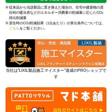
※
従来品から当該製品に置き換えた場合の、住宅や建築物の居
住時の暖冷房などのエネルギー消費量の削減量に応じたCO
2
排出削減量
※
居住時のCO
削減効果（1台あたり）の算出条件については、
2
こちら
をご覧ください。
当社は”LIXIL製品施工マイスター”達成のPROショップで
す