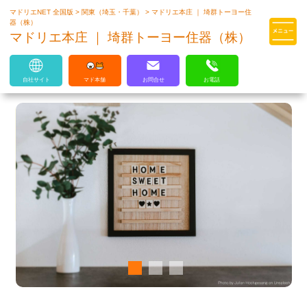
マドリエNET 全国版
>
関東（埼玉・千葉）
>
マドリエ本庄 ｜ 埼群トーヨー住
マドリエはLIXILの厳しい基準を
器（株）
クリアした住まいのプロ集団です
マドリエ本庄 ｜ 埼群トーヨー住器（株）
自社サイト
マド本舗
お問合せ
お電話