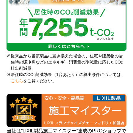
※
従来品から当該製品に置き換えた場合の、住宅や建築物の居
住時の暖冷房などのエネルギー消費量の削減量に応じたCO
2
排出削減量
※
居住時のCO
削減効果（1台あたり）の算出条件については、
2
こちら
をご覧ください。
当社は”LIXIL製品施工マイスター”達成のPROショップで