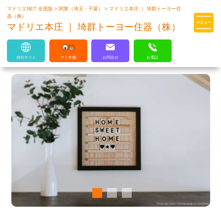
マドリエNET 全国版
>
関東（埼玉・千葉）
>
マドリエ本庄 ｜ 埼群トーヨー住
マドリエはLIXILの厳しい基準を
器（株）
クリアした住まいのプロ集団です
マドリエ本庄 ｜ 埼群トーヨー住器（株）
自社サイト
マド本舗
お問合せ
お電話