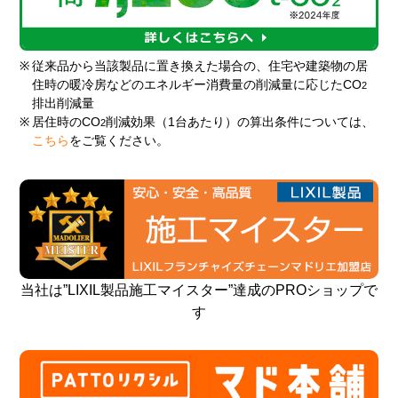
※
従来品から当該製品に置き換えた場合の、住宅や建築物の居
住時の暖冷房などのエネルギー消費量の削減量に応じたCO
2
排出削減量
※
居住時のCO
削減効果（1台あたり）の算出条件については、
2
こちら
をご覧ください。
当社は”LIXIL製品施工マイスター”達成のPROショップで
す