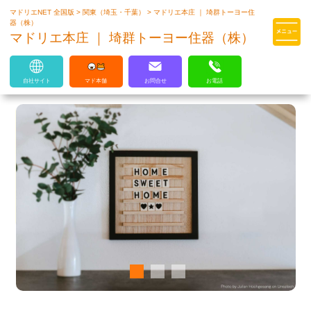
マドリエNET 全国版
>
関東（埼玉・千葉）
>
マドリエ本庄 ｜ 埼群トーヨー住
マドリエはLIXILの厳しい基準を
器（株）
クリアした住まいのプロ集団です
マドリエ本庄 ｜ 埼群トーヨー住器（株）
自社サイト
マド本舗
お問合せ
お電話