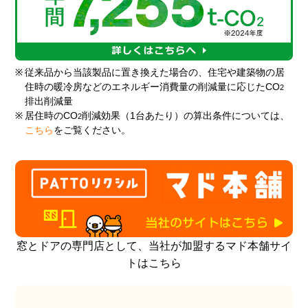
※
従来品から当該製品に置き換えた場合の、住宅や建築物の居
住時の暖冷房などのエネルギー消費量の削減量に応じたCO
2
排出削減量
※
居住時のCO
削減効果（1台あたり）の算出条件については、
2
こちら
をご覧ください。
窓とドアの専門店として、当社が加盟するマド本舗サイ
トはこちら