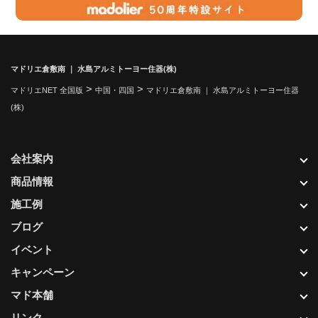
マドリエ倉敷南 ｜ 水島アルミトーヨー住器(株)
>
>
マドリエNET 全国版
中国・四国
マドリエ倉敷南 ｜ 水島アルミトーヨー住器
(株)
会社案内
商品情報
施工例
ブログ
イベント
キャンペーン
マド本舗
リンク