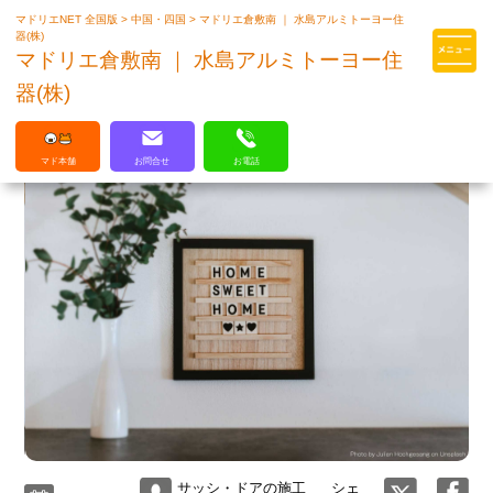
マドリエNET 全国版
>
中国・四国
>
マドリエ倉敷南 ｜ 水島アルミトーヨー住
マドリエはLIXILの厳しい基準を
器(株)
クリアした住まいのプロ集団です
マドリエ倉敷南 ｜ 水島アルミトーヨー住
器(株)
マド本舗
お問合せ
お電話
サッシ・ドアの施工
シェ