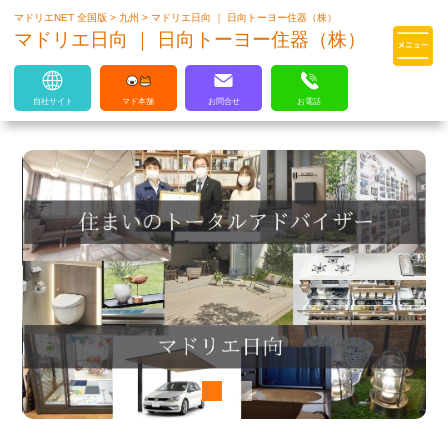
マドリエNET 全国版
>
九州
>
マドリエ日向 ｜ 日向トーヨー住器（株）
マドリエはLIXILの厳しい基準を
マドリエ日向 ｜ 日向トーヨー住器（株）
クリアした住まいのプロ集団です
自社サイト
マド本舗
お問合せ
お電話