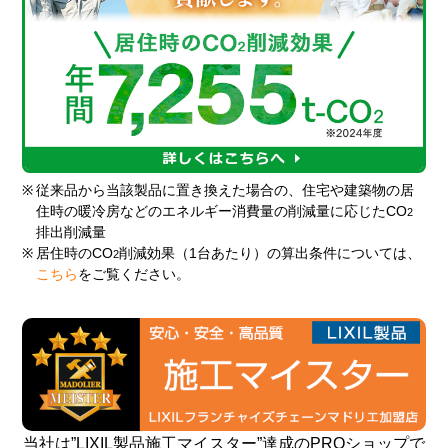
※
従来品から当該製品に置き換えた場合の、住宅や建築物の居
住時の暖冷房などのエネルギー消費量の削減量に応じたCO
2
排出削減量
※
居住時のCO
削減効果（1台あたり）の算出条件については、
2
こちら
をご覧ください。
当社は”LIXIL製品施工マイスター”達成のPROショップで