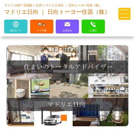
マドリエNET 全国版
>
九州
>
マドリエ日向 ｜ 日向トーヨー住器（株）
マドリエはLIXILの厳しい基準を
マドリエ日向 ｜ 日向トーヨー住器（株）
クリアした住まいのプロ集団です
自社サイト
マド本舗
お問合せ
お電話