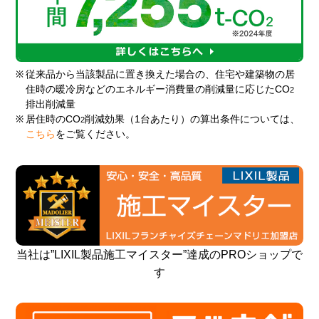
※
従来品から当該製品に置き換えた場合の、住宅や建築物の居
住時の暖冷房などのエネルギー消費量の削減量に応じたCO
2
排出削減量
※
居住時のCO
削減効果（1台あたり）の算出条件については、
2
こちら
をご覧ください。
当社は”LIXIL製品施工マイスター”達成のPROショップで
す