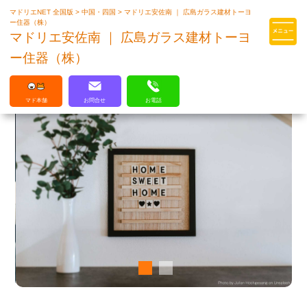
マドリエNET 全国版
>
中国・四国
>
マドリエ安佐南 ｜ 広島ガラス建材トーヨ
マドリエはLIXILの厳しい基準を
ー住器（株）
クリアした住まいのプロ集団です
マドリエ安佐南 ｜ 広島ガラス建材トーヨ
ー住器（株）
マド本舗
お問合せ
お電話