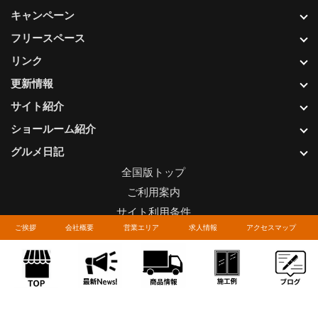
キャンペーン
フリースペース
リンク
更新情報
サイト紹介
ショールーム紹介
グルメ日記
全国版トップ
ご利用案内
サイト利用条件
ご挨拶
会社概要
営業エリア
求人情報
アクセスマップ
プライバシーポリシー
関連リンク
お問い合わせについて
Copyright © LIXIL FRANCHISE CHAIN. All rights reserved.