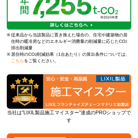
※
従来品から当該製品に置き換えた場合の、住宅や建築物の居
住時の暖冷房などのエネルギー消費量の削減量に応じたCO
2
排出削減量
※
居住時のCO
削減効果（1台あたり）の算出条件については、
2
こちら
をご覧ください。
当社は”LIXIL製品施工マイスター”達成のPROショップで
す