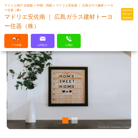
マドリエNET 全国版
>
中国・四国
>
マドリエ安佐南 ｜ 広島ガラス建材トーヨ
マドリエはLIXILの厳しい基準を
ー住器（株）
クリアした住まいのプロ集団です
マドリエ安佐南 ｜ 広島ガラス建材トーヨ
ー住器（株）
マド本舗
お問合せ
お電話