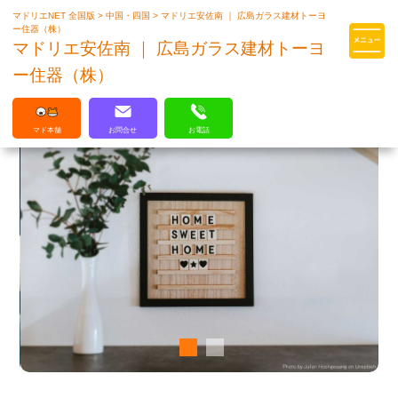
マドリエNET 全国版
>
中国・四国
>
マドリエ安佐南 ｜ 広島ガラス建材トーヨ
マドリエはLIXILの厳しい基準を
ー住器（株）
クリアした住まいのプロ集団です
マドリエ安佐南 ｜ 広島ガラス建材トーヨ
ー住器（株）
マド本舗
お問合せ
お電話