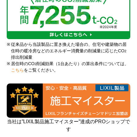
※
従来品から当該製品に置き換えた場合の、住宅や建築物の居
住時の暖冷房などのエネルギー消費量の削減量に応じたCO
2
排出削減量
※
居住時のCO
削減効果（1台あたり）の算出条件については、
2
こちら
をご覧ください。
当社は”LIXIL製品施工マイスター”達成のPROショップで
す