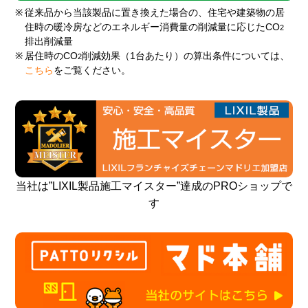
※
従来品から当該製品に置き換えた場合の、住宅や建築物の居
住時の暖冷房などのエネルギー消費量の削減量に応じたCO
2
排出削減量
※
居住時のCO
削減効果（1台あたり）の算出条件については、
2
こちら
をご覧ください。
当社は”LIXIL製品施工マイスター”達成のPROショップで
す