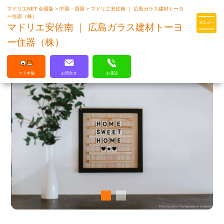
マドリエNET 全国版
>
中国・四国
>
マドリエ安佐南 ｜ 広島ガラス建材トーヨ
マドリエはLIXILの厳しい基準を
ー住器（株）
クリアした住まいのプロ集団です
マドリエ安佐南 ｜ 広島ガラス建材トーヨ
ー住器（株）
マド本舗
お問合せ
お電話