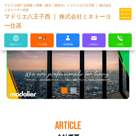
マドリエNET 全国版
>
関東（東京・神奈川）
>
マドリエ八王子西 ｜ 株式会社
マドリエはLIXILの厳しい基準を
ミネトーヨー住器
クリアした住まいのプロ集団です
マドリエ八王子西 ｜ 株式会社ミネトーヨ
ー住器
自社サイト
マド本舗
採用情報
お問合せ
お電話
ARTICLE