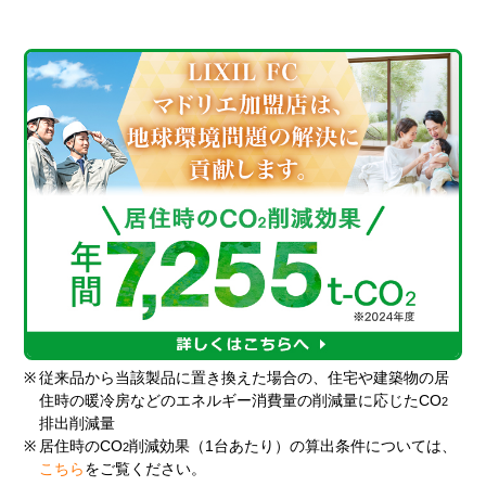
※
従来品から当該製品に置き換えた場合の、住宅や建築物の居
住時の暖冷房などのエネルギー消費量の削減量に応じたCO
2
排出削減量
※
居住時のCO
削減効果（1台あたり）の算出条件については、
2
こちら
をご覧ください。