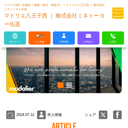
マドリエNET 全国版
>
関東（東京・神奈川）
>
マドリエ八王子西 ｜ 株式会社
マドリエはLIXILの厳しい基準を
ミネトーヨー住器
クリアした住まいのプロ集団です
マドリエ八王子西 ｜ 株式会社ミネトーヨ
ー住器
自社サイト
マド本舗
採用情報
お問合せ
お電話
2024.07.11
求人情報
シェア
ARTICLE