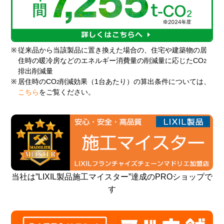
※
従来品から当該製品に置き換えた場合の、住宅や建築物の居
住時の暖冷房などのエネルギー消費量の削減量に応じたCO
2
排出削減量
※
居住時のCO
削減効果（1台あたり）の算出条件については、
2
こちら
をご覧ください。
当社は”LIXIL製品施工マイスター”達成のPROショップで
す