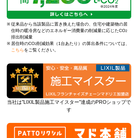
※
従来品から当該製品に置き換えた場合の、住宅や建築物の居
住時の暖冷房などのエネルギー消費量の削減量に応じたCO
2
排出削減量
※
居住時のCO
削減効果（1台あたり）の算出条件については、
2
こちら
をご覧ください。
当社は”LIXIL製品施工マイスター”達成のPROショップで
す