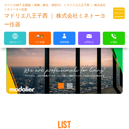
マドリエNET 全国版
>
関東（東京・神奈川）
>
マドリエ八王子西 ｜ 株式会社
マドリエはLIXILの厳しい基準を
ミネトーヨー住器
クリアした住まいのプロ集団です
マドリエ八王子西 ｜ 株式会社ミネトーヨ
ー住器
自社サイト
マド本舗
採用情報
お問合せ
お電話
LIST