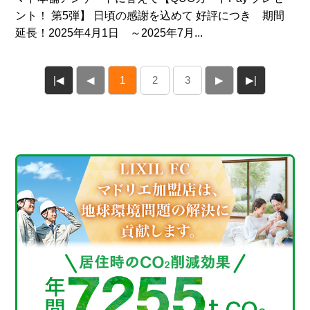
ント！ 第5弾】 日頃の感謝を込めて 好評につき 期間
延長！2025年4月1日 ～2025年7月...
|◀
◀
1
2
3
▶
▶|