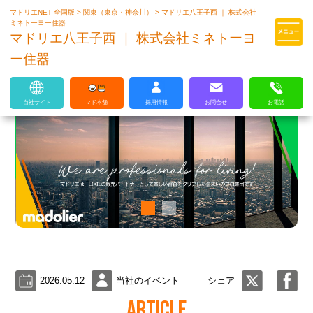
マドリエNET 全国版
>
関東（東京・神奈川）
>
マドリエ八王子西 ｜ 株式会社
マドリエはLIXILの厳しい基準を
ミネトーヨー住器
クリアした住まいのプロ集団です
マドリエ八王子西 ｜ 株式会社ミネトーヨ
ー住器
自社サイト
マド本舗
採用情報
お問合せ
お電話
2026.05.12
当社のイベント
シェア
ARTICLE