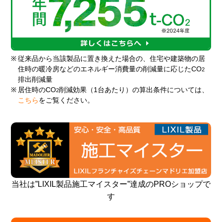
※
従来品から当該製品に置き換えた場合の、住宅や建築物の居
住時の暖冷房などのエネルギー消費量の削減量に応じたCO
2
排出削減量
※
居住時のCO
削減効果（1台あたり）の算出条件については、
2
こちら
をご覧ください。
当社は”LIXIL製品施工マイスター”達成のPROショップで
す