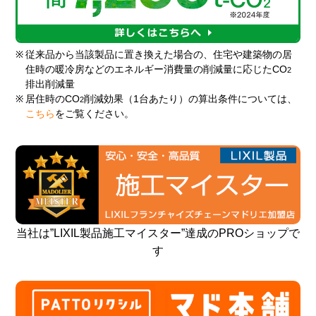
※
従来品から当該製品に置き換えた場合の、住宅や建築物の居
住時の暖冷房などのエネルギー消費量の削減量に応じたCO
2
排出削減量
※
居住時のCO
削減効果（1台あたり）の算出条件については、
2
こちら
をご覧ください。
当社は”LIXIL製品施工マイスター”達成のPROショップで
す