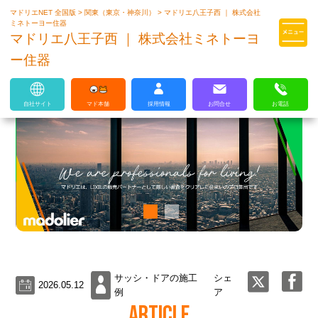
マドリエNET 全国版
>
関東（東京・神奈川）
>
マドリエ八王子西 ｜ 株式会社
マドリエはLIXILの厳しい基準を
ミネトーヨー住器
クリアした住まいのプロ集団です
マドリエ八王子西 ｜ 株式会社ミネトーヨ
ー住器
自社サイト
マド本舗
採用情報
お問合せ
お電話
サッシ・ドアの施工
シェ
2026.05.12
例
ア
ARTICLE