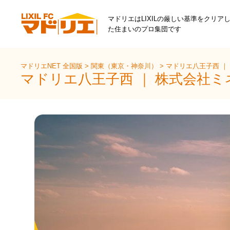
マドリエはLIXILの厳しい基準をクリア
た住まいのプロ集団です
マドリエNET 全国版
>
関東（東京・神奈川）
>
マドリエ八王子西 ｜
マドリエ八王子西 ｜ 株式会社