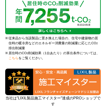
※
従来品から当該製品に置き換えた場合の、住宅や建築物の居
住時の暖冷房などのエネルギー消費量の削減量に応じたCO
2
排出削減量
※
居住時のCO
削減効果（1台あたり）の算出条件については、
2
こちら
をご覧ください。
当社は”LIXIL製品施工マイスター”達成のPROショップで
す