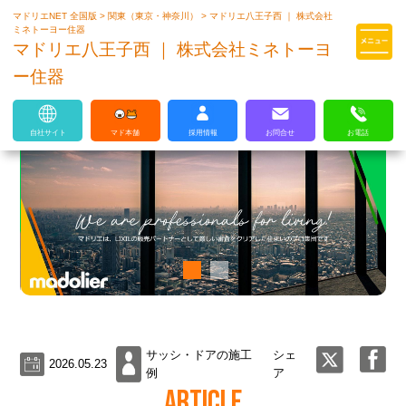
マドリエNET 全国版
>
関東（東京・神奈川）
>
マドリエ八王子西 ｜ 株式会社
マドリエはLIXILの厳しい基準を
ミネトーヨー住器
クリアした住まいのプロ集団です
マドリエ八王子西 ｜ 株式会社ミネトーヨ
ー住器
自社サイト
マド本舗
採用情報
お問合せ
お電話
サッシ・ドアの施工
シェ
2026.05.23
例
ア
ARTICLE