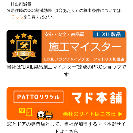
排出削減量
※
居住時のCO
削減効果（1台あたり）の算出条件については、
2
こちら
をご覧ください。
当社は”LIXIL製品施工マイスター”達成のPROショップで
す
窓とドアの専門店として、当社が加盟するマド本舗サイ
トはこちら