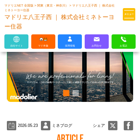
マドリエNET 全国版
>
関東（東京・神奈川）
>
マドリエ八王子西 ｜ 株式会社
マドリエはLIXILの厳しい基準を
ミネトーヨー住器
クリアした住まいのプロ集団です
マドリエ八王子西 ｜ 株式会社ミネトーヨ
ー住器
自社サイト
マド本舗
採用情報
お問合せ
お電話
2026.05.23
ミネブログ
シェア
ARTICLE