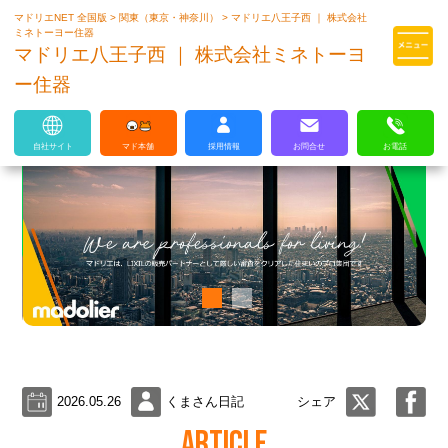
マドリエNET 全国版
>
関東（東京・神奈川）
>
マドリエ八王子西 ｜ 株式会社
マドリエはLIXILの厳しい基準を
ミネトーヨー住器
クリアした住まいのプロ集団です
マドリエ八王子西 ｜ 株式会社ミネトーヨ
ー住器
自社サイト
マド本舗
採用情報
お問合せ
お電話
2026.05.26
くまさん日記
シェア
ARTICLE