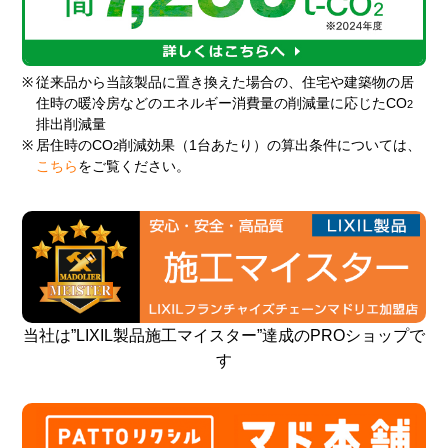
※
従来品から当該製品に置き換えた場合の、住宅や建築物の居
住時の暖冷房などのエネルギー消費量の削減量に応じたCO
2
排出削減量
※
居住時のCO
削減効果（1台あたり）の算出条件については、
2
こちら
をご覧ください。
当社は”LIXIL製品施工マイスター”達成のPROショップで
す