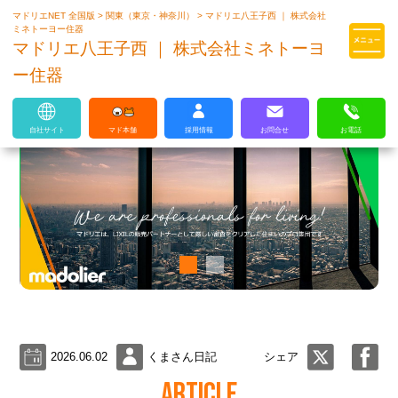
マドリエNET 全国版
>
関東（東京・神奈川）
>
マドリエ八王子西 ｜ 株式会社
マドリエはLIXILの厳しい基準を
ミネトーヨー住器
クリアした住まいのプロ集団です
マドリエ八王子西 ｜ 株式会社ミネトーヨ
ー住器
自社サイト
マド本舗
採用情報
お問合せ
お電話
2026.06.02
くまさん日記
シェア
ARTICLE