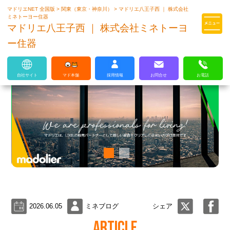
マドリエNET 全国版
>
関東（東京・神奈川）
>
マドリエ八王子西 ｜ 株式会社
マドリエはLIXILの厳しい基準を
ミネトーヨー住器
クリアした住まいのプロ集団です
マドリエ八王子西 ｜ 株式会社ミネトーヨ
ー住器
自社サイト
マド本舗
採用情報
お問合せ
お電話
2026.06.05
ミネブログ
シェア
ARTICLE