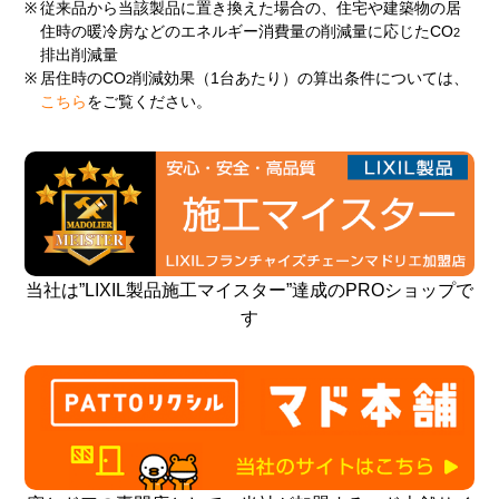
※
従来品から当該製品に置き換えた場合の、住宅や建築物の居
住時の暖冷房などのエネルギー消費量の削減量に応じたCO
2
排出削減量
※
居住時のCO
削減効果（1台あたり）の算出条件については、
2
こちら
をご覧ください。
当社は”LIXIL製品施工マイスター”達成のPROショップで
す