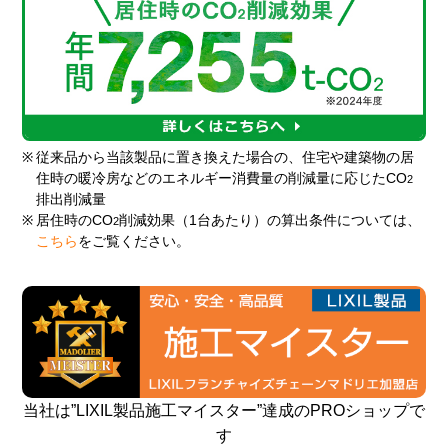
※
従来品から当該製品に置き換えた場合の、住宅や建築物の居
住時の暖冷房などのエネルギー消費量の削減量に応じたCO
2
排出削減量
※
居住時のCO
削減効果（1台あたり）の算出条件については、
2
こちら
をご覧ください。
当社は”LIXIL製品施工マイスター”達成のPROショップで
す