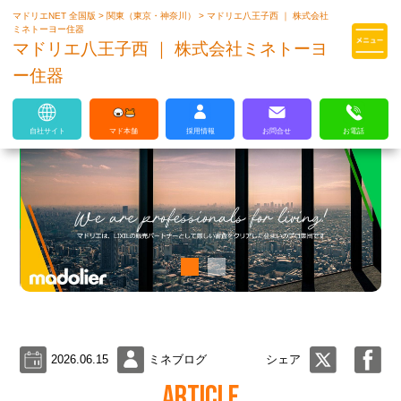
マドリエNET 全国版
>
関東（東京・神奈川）
>
マドリエ八王子西 ｜ 株式会社
マドリエはLIXILの厳しい基準を
ミネトーヨー住器
クリアした住まいのプロ集団です
マドリエ八王子西 ｜ 株式会社ミネトーヨ
ー住器
自社サイト
マド本舗
採用情報
お問合せ
お電話
2026.06.15
ミネブログ
シェア
ARTICLE