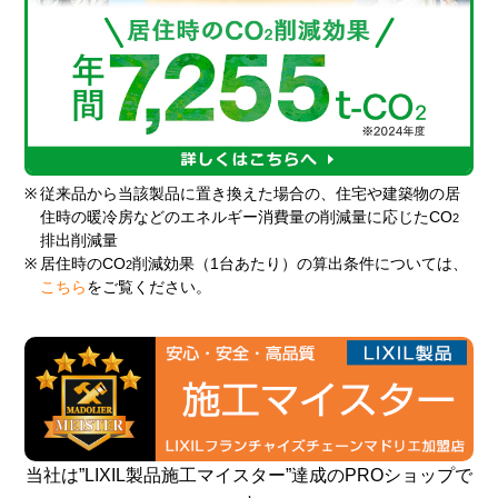
※
従来品から当該製品に置き換えた場合の、住宅や建築物の居
住時の暖冷房などのエネルギー消費量の削減量に応じたCO
2
排出削減量
※
居住時のCO
削減効果（1台あたり）の算出条件については、
2
こちら
をご覧ください。
当社は”LIXIL製品施工マイスター”達成のPROショップで