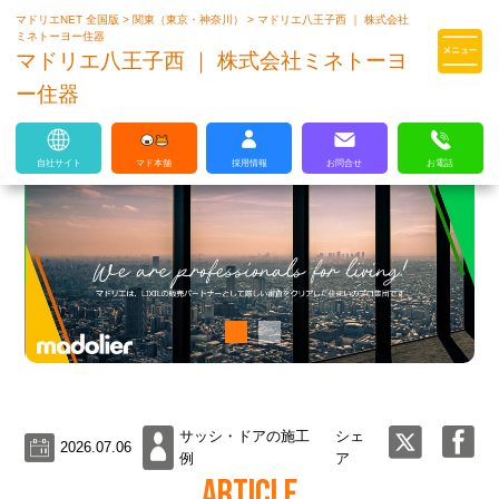
マドリエNET 全国版
>
関東（東京・神奈川）
>
マドリエ八王子西 ｜ 株式会社
マドリエはLIXILの厳しい基準を
ミネトーヨー住器
クリアした住まいのプロ集団です
マドリエ八王子西 ｜ 株式会社ミネトーヨ
ー住器
自社サイト
マド本舗
採用情報
お問合せ
お電話
サッシ・ドアの施工
シェ
2026.07.06
例
ア
ARTICLE