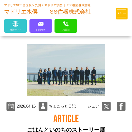
マドリエNET 全国版
>
九州
>
マドリエ水俣 ｜ TSS住器株式会社
マドリエはLIXILの厳しい基準を
マドリエ水俣 ｜ TSS住器株式会社
クリアした住まいのプロ集団です
自社サイト
お問合せ
お電話
2026.04.16
ちょこっと日記
シェア
ARTICLE
ごはんといのちのストーリー展