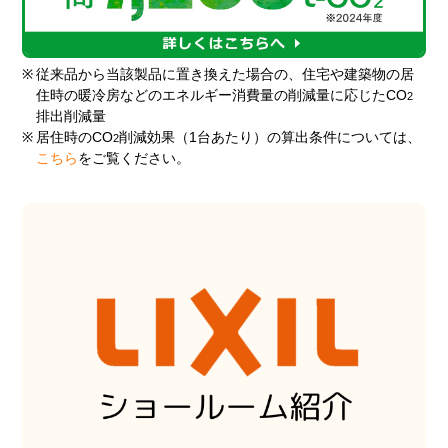
※
従来品から当該製品に置き換えた場合の、住宅や建築物の居
住時の暖冷房などのエネルギー消費量の削減量に応じたCO
2
排出削減量
※
居住時のCO
削減効果（1台あたり）の算出条件については、
2
こちら
をご覧ください。