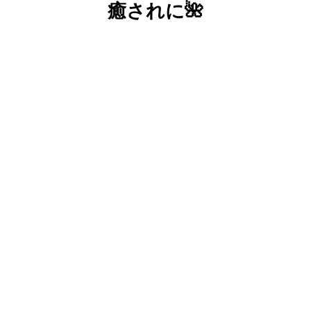
癒されに🌺