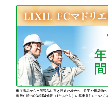
※
従来品から当該製品に置き換えた場合の、住宅や建築物の
※
居住時のCO
削減効果（1台あたり）の算出条件について
2