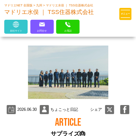
マドリエNET 全国版
>
九州
>
マドリエ水俣 ｜ TSS住器株式会社
マドリエはLIXILの厳しい基準を
マドリエ水俣 ｜ TSS住器株式会社
クリアした住まいのプロ集団です
自社サイト
お問合せ
お電話
2026.06.30
ちょこっと日記
シェア
ARTICLE
サプライズ🎂