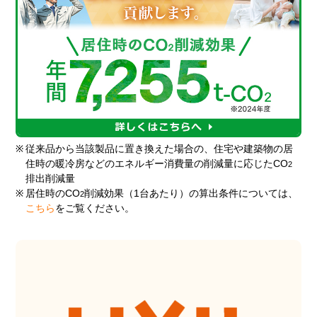
※
従来品から当該製品に置き換えた場合の、住宅や建築物の居
住時の暖冷房などのエネルギー消費量の削減量に応じたCO
2
排出削減量
※
居住時のCO
削減効果（1台あたり）の算出条件については、
2
こちら
をご覧ください。