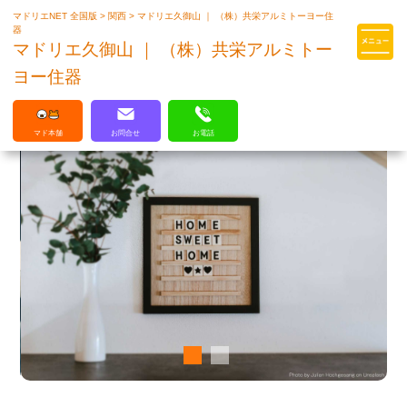
マドリエNET 全国版
>
関西
>
マドリエ久御山 ｜ （株）共栄アルミトーヨー住
マドリエはLIXILの厳しい基準を
器
クリアした住まいのプロ集団です
マドリエ久御山 ｜ （株）共栄アルミトー
ヨー住器
マド本舗
お問合せ
お電話