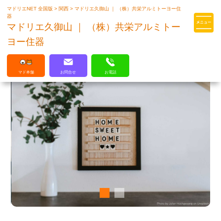
マドリエNET 全国版
>
関西
>
マドリエ久御山 ｜ （株）共栄アルミトーヨー住
マドリエはLIXILの厳しい基準を
器
クリアした住まいのプロ集団です
マドリエ久御山 ｜ （株）共栄アルミトー
ヨー住器
マド本舗
お問合せ
お電話