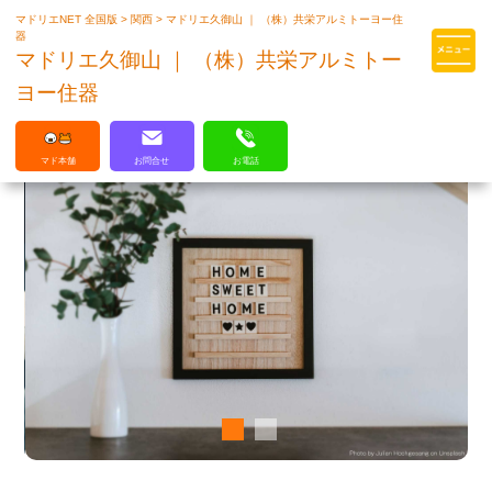
マドリエNET 全国版
>
関西
>
マドリエ久御山 ｜ （株）共栄アルミトーヨー住
マドリエはLIXILの厳しい基準を
器
クリアした住まいのプロ集団です
マドリエ久御山 ｜ （株）共栄アルミトー
ヨー住器
マド本舗
お問合せ
お電話