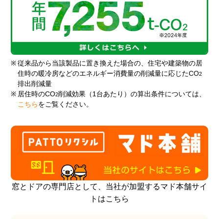
※
従来品から当該製品に置き換えた場合の、住宅や建築物の居
住時の暖冷房などのエネルギー消費量の削減量に応じたCO
2
排出削減量
※
居住時のCO
削減効果（1台あたり）の算出条件については、
2
こちら
をご覧ください。
窓とドアの専門店として、当社が加盟するマド本舗サイ
トはこちら