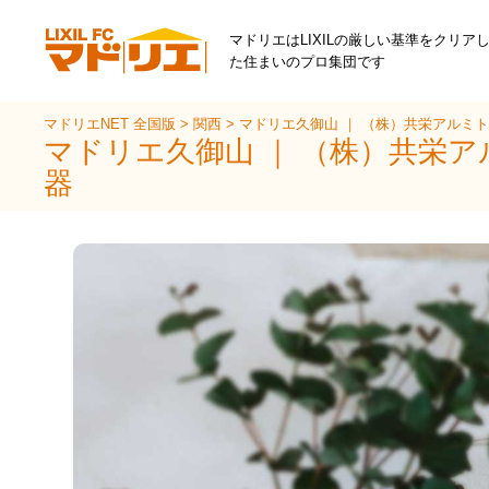
マドリエはLIXILの厳しい基準をクリア
た住まいのプロ集団です
マドリエNET 全国版
>
関西
>
マドリエ久御山 ｜ （株）共栄アルミ
マドリエ久御山 ｜ （株）共栄
器