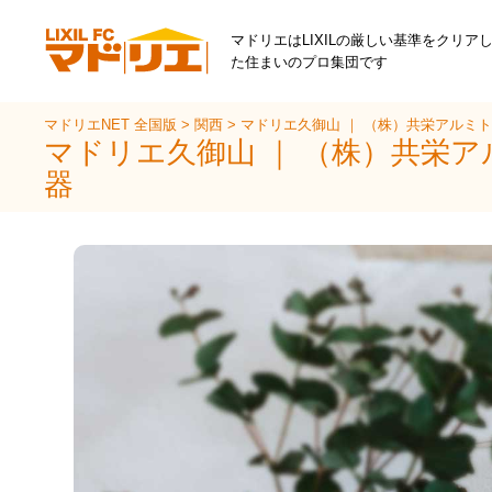
マドリエはLIXILの厳しい基準をクリア
た住まいのプロ集団です
マドリエNET 全国版
>
関西
>
マドリエ久御山 ｜ （株）共栄アルミ
マドリエ久御山 ｜ （株）共栄
器