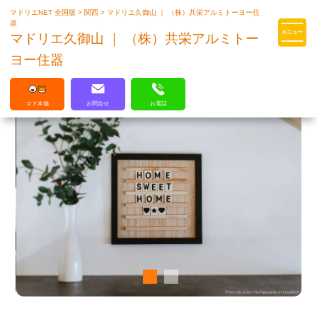
マドリエNET 全国版
>
関西
>
マドリエ久御山 ｜ （株）共栄アルミトーヨー住
マドリエはLIXILの厳しい基準を
器
クリアした住まいのプロ集団です
マドリエ久御山 ｜ （株）共栄アルミトー
ヨー住器
マド本舗
お問合せ
お電話