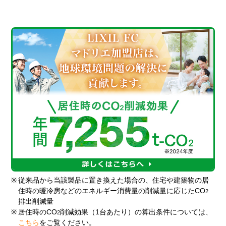
※
従来品から当該製品に置き換えた場合の、住宅や建築物の居
住時の暖冷房などのエネルギー消費量の削減量に応じたCO
2
排出削減量
※
居住時のCO
削減効果（1台あたり）の算出条件については、
2
こちら
をご覧ください。