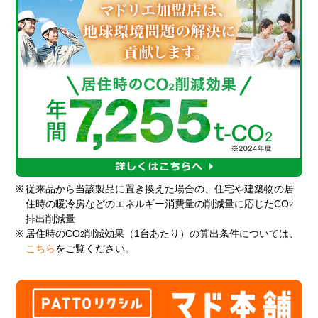
※
従来品から当該製品に置き換えた場合の、住宅や建築物の居
住時の暖冷房などのエネルギー消費量の削減量に応じたCO
2
排出削減量
※
居住時のCO
削減効果（1台あたり）の算出条件については、
2
こちら
をご覧ください。