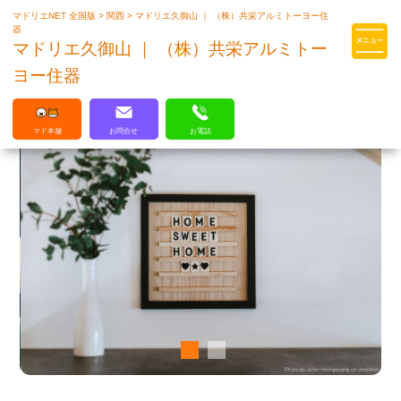
マドリエNET 全国版
>
関西
>
マドリエ久御山 ｜ （株）共栄アルミトーヨー住
マドリエはLIXILの厳しい基準を
器
クリアした住まいのプロ集団です
マドリエ久御山 ｜ （株）共栄アルミトー
ヨー住器
マド本舗
お問合せ
お電話