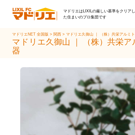
マドリエはLIXILの厳しい基準をクリア
た住まいのプロ集団です
マドリエNET 全国版
>
関西
>
マドリエ久御山 ｜ （株）共栄アルミ
マドリエ久御山 ｜ （株）共栄
器