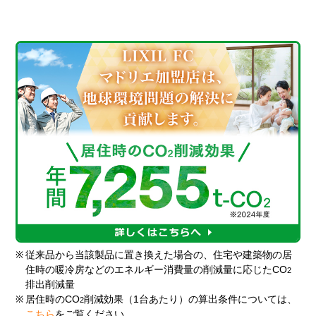
※
従来品から当該製品に置き換えた場合の、住宅や建築物の居
住時の暖冷房などのエネルギー消費量の削減量に応じたCO
2
排出削減量
※
居住時のCO
削減効果（1台あたり）の算出条件については、
2
こちら
をご覧ください。