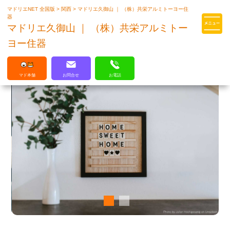
マドリエNET 全国版
>
関西
>
マドリエ久御山 ｜ （株）共栄アルミトーヨー住
マドリエはLIXILの厳しい基準を
器
クリアした住まいのプロ集団です
マドリエ久御山 ｜ （株）共栄アルミトー
ヨー住器
マド本舗
お問合せ
お電話