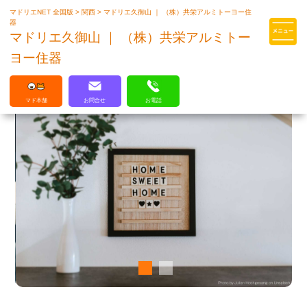
マドリエNET 全国版
>
関西
>
マドリエ久御山 ｜ （株）共栄アルミトーヨー住
マドリエはLIXILの厳しい基準を
器
クリアした住まいのプロ集団です
マドリエ久御山 ｜ （株）共栄アルミトー
ヨー住器
マド本舗
お問合せ
お電話