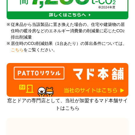
※
従来品から当該製品に置き換えた場合の、住宅や建築物の居
住時の暖冷房などのエネルギー消費量の削減量に応じたCO
2
排出削減量
※
居住時のCO
削減効果（1台あたり）の算出条件については、
2
こちら
をご覧ください。
窓とドアの専門店として、当社が加盟するマド本舗サイ
トはこちら