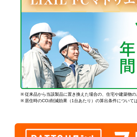
※
従来品から当該製品に置き換えた場合の、住宅や建築物の
※
居住時のCO
削減効果（1台あたり）の算出条件について
2