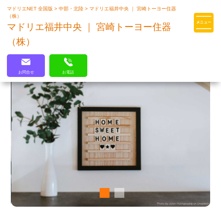
マドリエNET 全国版
>
中部・北陸
>
マドリエ福井中央 ｜ 宮崎トーヨー住器
マドリエはLIXILの厳しい基準を
（株）
クリアした住まいのプロ集団です
マドリエ福井中央 ｜ 宮崎トーヨー住器
（株）
お問合せ
お電話