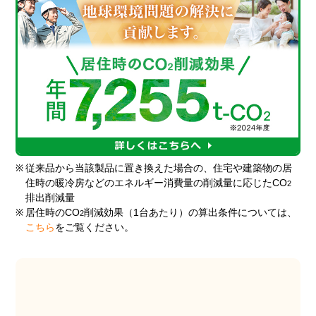
※
従来品から当該製品に置き換えた場合の、住宅や建築物の居
住時の暖冷房などのエネルギー消費量の削減量に応じたCO
2
排出削減量
※
居住時のCO
削減効果（1台あたり）の算出条件については、
2
こちら
をご覧ください。