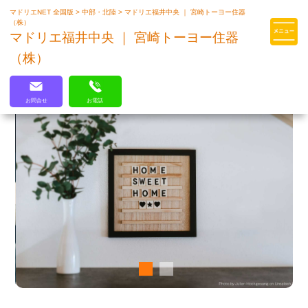
マドリエNET 全国版
>
中部・北陸
>
マドリエ福井中央 ｜ 宮崎トーヨー住器
マドリエはLIXILの厳しい基準を
（株）
クリアした住まいのプロ集団です
マドリエ福井中央 ｜ 宮崎トーヨー住器
（株）
お問合せ
お電話