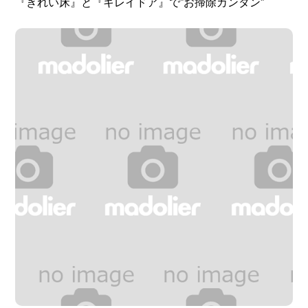
『きれい床』と『キレイドア』で”お掃除カンタン”