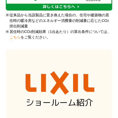
※
従来品から当該製品に置き換えた場合の、住宅や建築物の居
住時の暖冷房などのエネルギー消費量の削減量に応じたCO
2
排出削減量
※
居住時のCO
削減効果（1台あたり）の算出条件については、
2
こちら
をご覧ください。