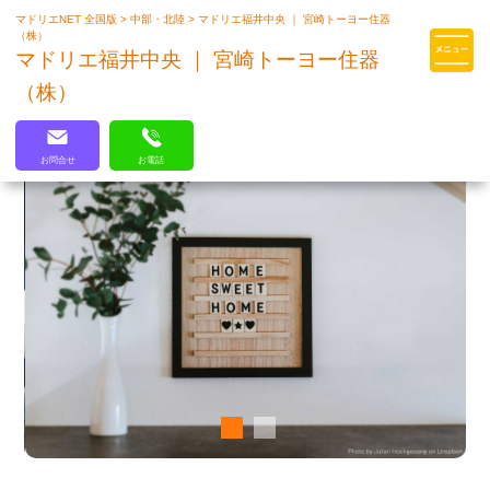
マドリエNET 全国版
>
中部・北陸
>
マドリエ福井中央 ｜ 宮崎トーヨー住器
マドリエはLIXILの厳しい基準を
（株）
クリアした住まいのプロ集団です
マドリエ福井中央 ｜ 宮崎トーヨー住器
（株）
お問合せ
お電話