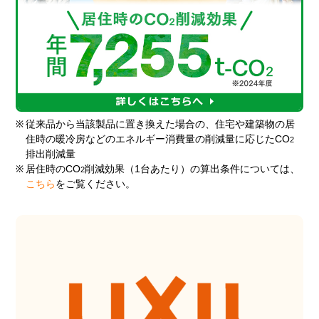
※
従来品から当該製品に置き換えた場合の、住宅や建築物の居
住時の暖冷房などのエネルギー消費量の削減量に応じたCO
2
排出削減量
※
居住時のCO
削減効果（1台あたり）の算出条件については、
2
こちら
をご覧ください。