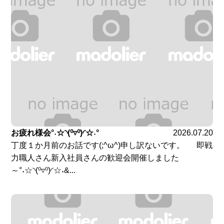
お疲れ様会°˖☆◝(⁰▿⁰)◜☆˖°
2026.07.20
丁度１か月前のお話です(;^ω^)申し訳ないです。 即戦
力職人さん新入社員さんの歓迎会開催しました
～°˖☆◝(⁰▿⁰)◜☆˖&...