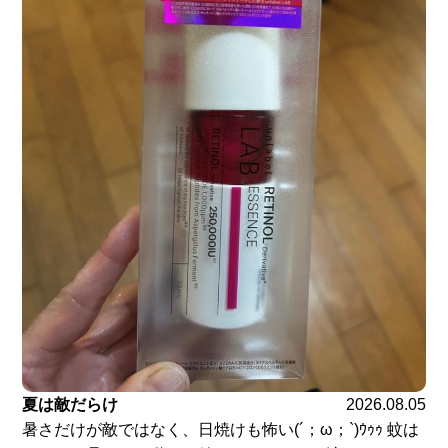
夏は敵だらけ
2026.08.05
暑さだけが敵ではなく、日焼けも怖い(´；ω；`)ｳｩｩ 蚊は