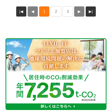
|◀
◀
1
2
3
▶
▶|