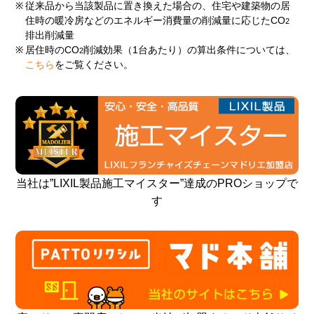
※
従来品から当該製品に置き換えた場合の、住宅や建築物の居
住時の暖冷房などのエネルギー消費量の削減量に応じたCO
2
排出削減量
※
居住時のCO
削減効果（1台あたり）の算出条件については、
2
こちら
をご覧ください。
当社は”LIXIL製品施工マイスター”達成のPROショップで
す