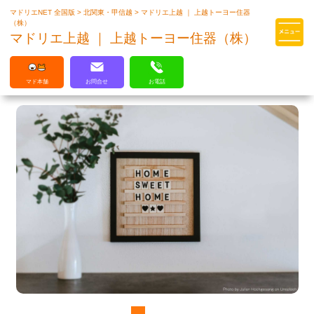
マドリエNET 全国版
>
北関東・甲信越
>
マドリエ上越 ｜ 上越トーヨー住器
マドリエはLIXILの厳しい基準を
（株）
クリアした住まいのプロ集団です
マドリエ上越 ｜ 上越トーヨー住器（株）
マド本舗
お問合せ
お電話