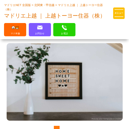
マドリエNET 全国版
>
北関東・甲信越
>
マドリエ上越 ｜ 上越トーヨー住器
マドリエはLIXILの厳しい基準を
（株）
クリアした住まいのプロ集団です
マドリエ上越 ｜ 上越トーヨー住器（株）
マド本舗
お問合せ
お電話