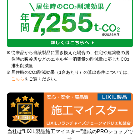
※
従来品から当該製品に置き換えた場合の、住宅や建築物の居
住時の暖冷房などのエネルギー消費量の削減量に応じたCO
2
排出削減量
※
居住時のCO
削減効果（1台あたり）の算出条件については、
2
こちら
をご覧ください。
当社は”LIXIL製品施工マイスター”達成のPROショップで
す