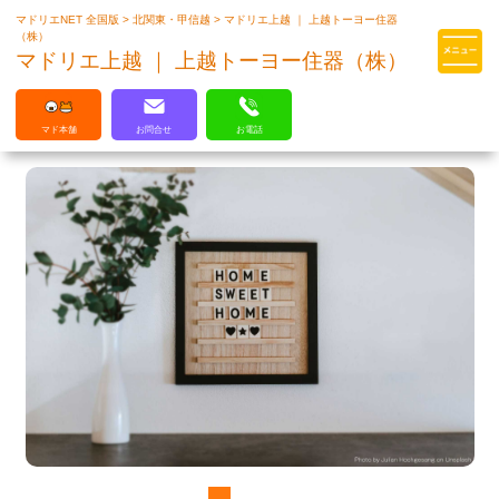
マドリエNET 全国版
>
北関東・甲信越
>
マドリエ上越 ｜ 上越トーヨー住器
マドリエはLIXILの厳しい基準を
（株）
クリアした住まいのプロ集団です
マドリエ上越 ｜ 上越トーヨー住器（株）
マド本舗
お問合せ
お電話