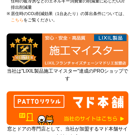
住時の暖冷房などのエネルギー消費量の削減量に応じたCO
2
排出削減量
※
居住時のCO
削減効果（1台あたり）の算出条件については、
2
こちら
をご覧ください。
当社は”LIXIL製品施工マイスター”達成のPROショップで
す
窓とドアの専門店として、当社が加盟するマド本舗サイ