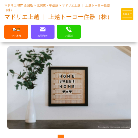
マドリエNET 全国版
>
北関東・甲信越
>
マドリエ上越 ｜ 上越トーヨー住器
マドリエはLIXILの厳しい基準を
（株）
クリアした住まいのプロ集団です
マドリエ上越 ｜ 上越トーヨー住器（株）
マド本舗
お問合せ
お電話