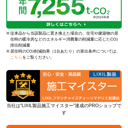
※
従来品から当該製品に置き換えた場合の、住宅や建築物の居
住時の暖冷房などのエネルギー消費量の削減量に応じたCO
2
排出削減量
※
居住時のCO
削減効果（1台あたり）の算出条件については、
2
こちら
をご覧ください。
当社は”LIXIL製品施工マイスター”達成のPROショップで
す