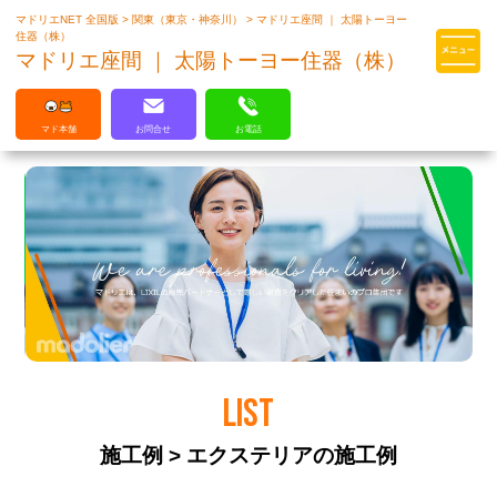
マドリエNET 全国版
>
関東（東京・神奈川）
>
マドリエ座間 ｜ 太陽トーヨー
マドリエはLIXILの厳しい基準を
住器（株）
クリアした住まいのプロ集団です
マドリエ座間 ｜ 太陽トーヨー住器（株）
マド本舗
お問合せ
お電話
LIST
施工例 > エクステリアの施工例