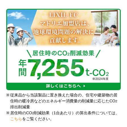
※
従来品から当該製品に置き換えた場合の、住宅や建築物の居
住時の暖冷房などのエネルギー消費量の削減量に応じたCO
2
排出削減量
※
居住時のCO
削減効果（1台あたり）の算出条件については、
2
こちら
をご覧ください。