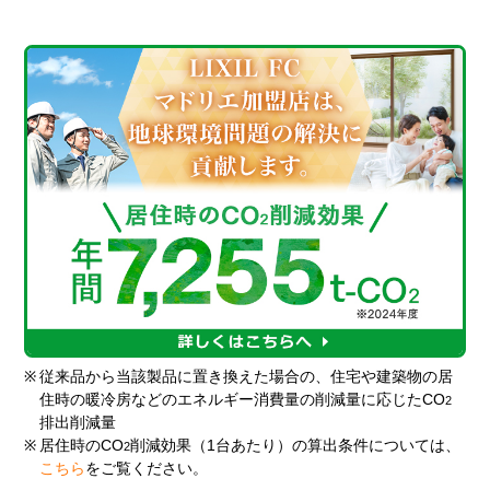
※
従来品から当該製品に置き換えた場合の、住宅や建築物の居
住時の暖冷房などのエネルギー消費量の削減量に応じたCO
2
排出削減量
※
居住時のCO
削減効果（1台あたり）の算出条件については、
2
こちら
をご覧ください。