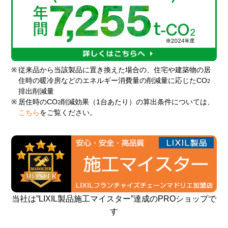
※
従来品から当該製品に置き換えた場合の、住宅や建築物の居
住時の暖冷房などのエネルギー消費量の削減量に応じたCO
2
排出削減量
※
居住時のCO
削減効果（1台あたり）の算出条件については、
2
こちら
をご覧ください。
当社は”LIXIL製品施工マイスター”達成のPROショップで
す