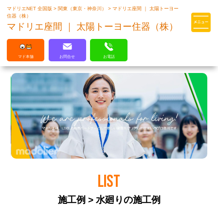
マドリエNET 全国版
>
関東（東京・神奈川）
>
マドリエ座間 ｜ 太陽トーヨー
マドリエはLIXILの厳しい基準を
住器（株）
クリアした住まいのプロ集団です
マドリエ座間 ｜ 太陽トーヨー住器（株）
マド本舗
お問合せ
お電話
LIST
施工例 > 水廻りの施工例